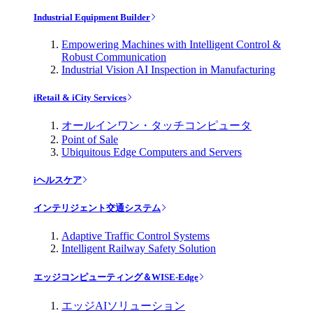
Industrial Equipment Builder
Empowering Machines with Intelligent Control &
Robust Communication
Industrial Vision AI Inspection in Manufacturing
iRetail & iCity Services
オールインワン・タッチコンピュータ
Point of Sale
Ubiquitous Edge Computers and Servers
iヘルスケア
インテリジェント交通システム
Adaptive Traffic Control Systems
Intelligent Railway Safety Solution
エッジコンピューティング＆WISE-Edge
エッジAIソリューション