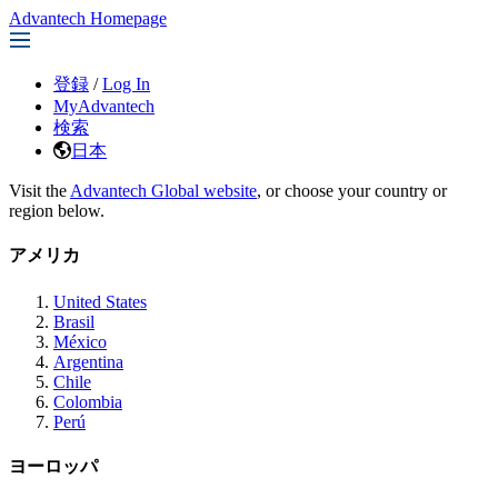
Advantech Homepage
登録
/
Log In
MyAdvantech
検索
日本
Visit the
Advantech Global website
, or choose your country or
region below.
アメリカ
United States
Brasil
México
Argentina
Chile
Colombia
Perú
ヨーロッパ