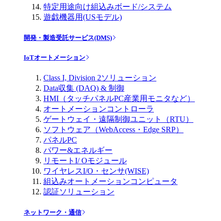
特定用途向け組込みボード/システム
遊戯機器用(USモデル)
開発・製造受託サービス(DMS)
IoTオートメーション
Class I, Division 2ソリューション
Data収集 (DAQ) & 制御
HMI（タッチパネルPC産業用モニタなど）
オートメーションコントローラ
ゲートウェイ・遠隔制御ユニット（RTU）
ソフトウェア（WebAccess・Edge SRP）
パネルPC
パワー&エネルギー
リモートI/ Oモジュール
ワイヤレスI/O・センサ(WISE)
組込みオートメーションコンピュータ
認証ソリューション
ネットワーク・通信