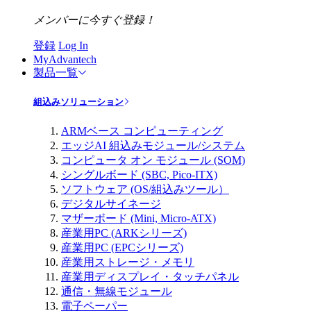
メンバーに今すぐ登録！
登録
Log In
MyAdvantech
製品一覧
組込みソリューション
ARMベース コンピューティング
エッジAI 組込みモジュール/システム
コンピュータ オン モジュール (SOM)
シングルボード (SBC, Pico-ITX)
ソフトウェア (OS/組込みツール）
デジタルサイネージ
マザーボード (Mini, Micro-ATX)
産業用PC (ARKシリーズ)
産業用PC (EPCシリーズ)
産業用ストレージ・メモリ
産業用ディスプレイ・タッチパネル
通信・無線モジュール
電子ペーパー