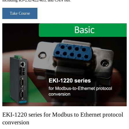
including RS-232/422/485, and CAN bus.
Take Course
EKI-1220 series for Modbus to Ethernet protocol
conversion