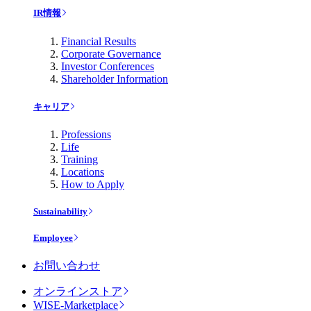
IR情報
Financial Results
Corporate Governance
Investor Conferences
Shareholder Information
キャリア
Professions
Life
Training
Locations
How to Apply
Sustainability
Employee
お問い合わせ
オンラインストア
WISE-Marketplace