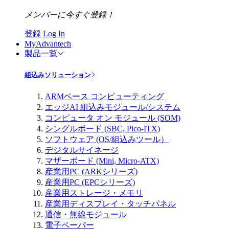
メンバーに今すぐ登録！
登録
Log In
MyAdvantech
製品一覧
組込みソリューション
ARMベース コンピューティング
エッジAI 組込みモジュール/システム
コンピュータ オン モジュール (SOM)
シングルボード (SBC, Pico-ITX)
ソフトウェア (OS/組込みツール）
デジタルサイネージ
マザーボード (Mini, Micro-ATX)
産業用PC (ARKシリーズ)
産業用PC (EPCシリーズ)
産業用ストレージ・メモリ
産業用ディスプレイ・タッチパネル
通信・無線モジュール
電子ペーパー