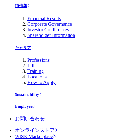
IR情報
Financial Results
Corporate Governance
Investor Conferences
Shareholder Information
キャリア
Professions
Life
Training
Locations
How to Apply
Sustainability
Employee
お問い合わせ
オンラインストア
WISE-Marketplace