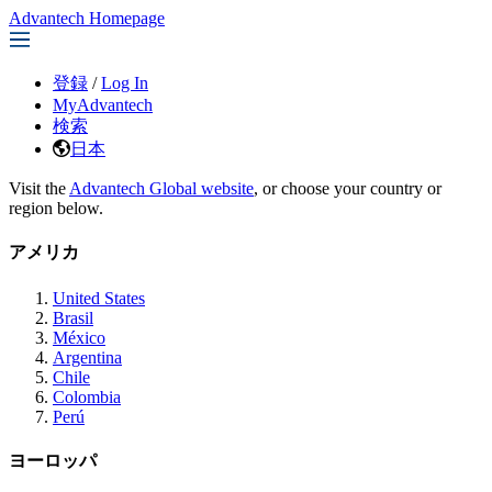
Advantech Homepage
登録
/
Log In
MyAdvantech
検索
日本
Visit the
Advantech Global website
, or choose your country or
region below.
アメリカ
United States
Brasil
México
Argentina
Chile
Colombia
Perú
ヨーロッパ