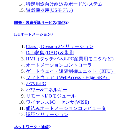
特定用途向け組込みボード/システム
遊戯機器用(USモデル)
開発・製造受託サービス(DMS)
IoTオートメーション
Class I, Division 2ソリューション
Data収集 (DAQ) & 制御
HMI（タッチパネルPC産業用モニタなど）
オートメーションコントローラ
ゲートウェイ・遠隔制御ユニット（RTU）
ソフトウェア（WebAccess・Edge SRP）
パネルPC
パワー&エネルギー
リモートI/ Oモジュール
ワイヤレスI/O・センサ(WISE)
組込みオートメーションコンピュータ
認証ソリューション
ネットワーク・通信