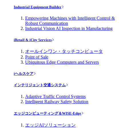
Industrial Equipment Builder
Empowering Machines with Intelligent Control &
Robust Communication
Industrial Vision AI Inspection in Manufacturing
iRetail & iCity Services
オールインワン・タッチコンピュータ
Point of Sale
Ubiquitous Edge Computers and Servers
iヘルスケア
インテリジェント交通システム
Adaptive Traffic Control Systems
Intelligent Railway Safety Solution
エッジコンピューティング＆WISE-Edge
エッジAIソリューション