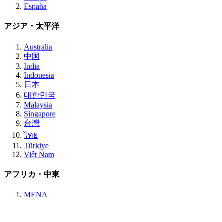
España
アジア・太平洋
Australia
中国
India
Indonesia
日本
대한민국
Malaysia
Singapore
台灣
ไทย
Türkiye
Việt Nam
アフリカ・中東
MENA