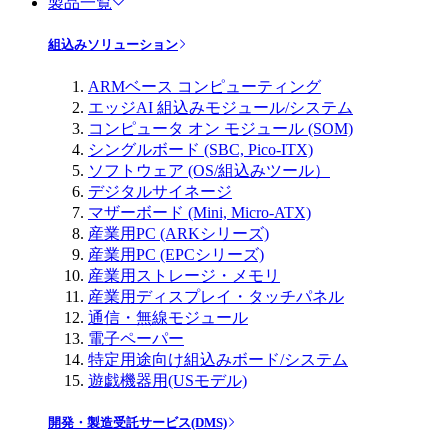
製品一覧
組込みソリューション
ARMベース コンピューティング
エッジAI 組込みモジュール/システム
コンピュータ オン モジュール (SOM)
シングルボード (SBC, Pico-ITX)
ソフトウェア (OS/組込みツール）
デジタルサイネージ
マザーボード (Mini, Micro-ATX)
産業用PC (ARKシリーズ)
産業用PC (EPCシリーズ)
産業用ストレージ・メモリ
産業用ディスプレイ・タッチパネル
通信・無線モジュール
電子ペーパー
特定用途向け組込みボード/システム
遊戯機器用(USモデル)
開発・製造受託サービス(DMS)