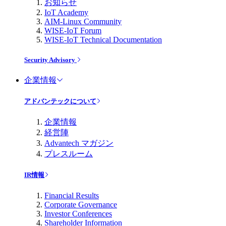
お知らせ
IoT Academy
AIM-Linux Community
WISE-IoT Forum
WISE-IoT Technical Documentation
Security Advisory
企業情報
アドバンテックについて
企業情報
経営陣
Advantech マガジン
プレスルーム
IR情報
Financial Results
Corporate Governance
Investor Conferences
Shareholder Information