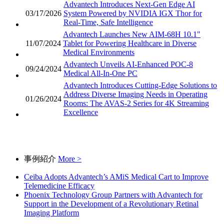
Advantech Introduces Next-Gen Edge AI
03/17/2026
System Powered by NVIDIA IGX Thor for
Real-Time, Safe Intelligence
Advantech Launches New AIM-68H 10.1"
11/07/2024
Tablet for Powering Healthcare in Diverse
Medical Environments
Advantech Unveils AI-Enhanced POC-8
09/24/2024
Medical All-In-One PC
Advantech Introduces Cutting-Edge Solutions to
Address Diverse Imaging Needs in Operating
01/26/2024
Rooms: The AVAS-2 Series for 4K Streaming
Excellence
事例紹介
More >
Ceiba Adopts Advantech’s AMiS Medical Cart to Improve
Telemedicine Efficacy
Phoenix Technology Group Partners with Advantech for
Support in the Development of a Revolutionary Retinal
Imaging Platform