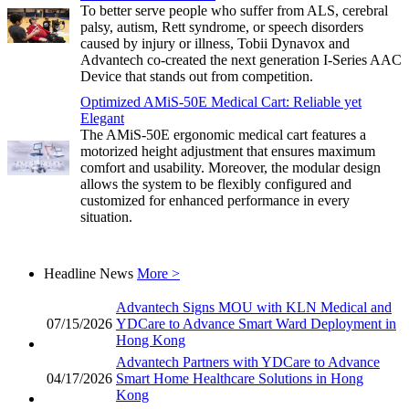
To better serve people who suffer from ALS, cerebral
palsy, autism, Rett syndrome, or speech disorders
caused by injury or illness, Tobii Dynavox and
Advantech co-created the next generation I-Series AAC
Device that stands out from competition.
Optimized AMiS-50E Medical Cart: Reliable yet
Elegant
The AMiS-50E ergonomic medical cart features a
motorized height adjustment that ensures maximum
comfort and usability. Moreover, the modular design
allows the system to be flexibly configured and
customized for enhanced performance in every
situation.
Headline News
More >
Advantech Signs MOU with KLN Medical and
07/15/2026
YDCare to Advance Smart Ward Deployment in
Hong Kong
Advantech Partners with YDCare to Advance
04/17/2026
Smart Home Healthcare Solutions in Hong
Kong