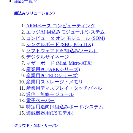
製品一覧
組込みソリューション
ARMベース コンピューティング
エッジAI 組込みモジュール/システム
コンピュータ オン モジュール (SOM)
シングルボード (SBC, Pico-ITX)
ソフトウェア (OS/組込みツール）
デジタルサイネージ
マザーボード (Mini, Micro-ATX)
産業用PC (ARKシリーズ)
産業用PC (EPCシリーズ)
産業用ストレージ・メモリ
産業用ディスプレイ・タッチパネル
通信・無線モジュール
電子ペーパー
特定用途向け組込みボード/システム
遊戯機器用(USモデル)
クラウド・NIC・サーバ