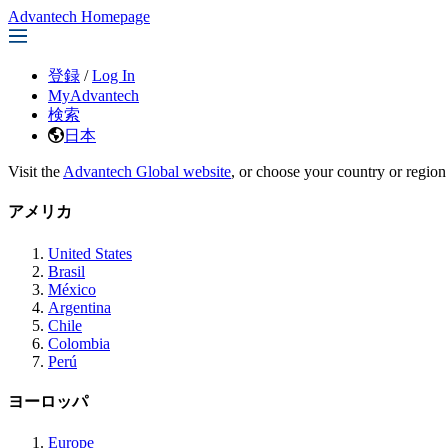
Advantech Homepage
登録
/
Log In
MyAdvantech
検索
日本
Visit the
Advantech Global website
, or choose your country or region
アメリカ
United States
Brasil
México
Argentina
Chile
Colombia
Perú
ヨーロッパ
Europe