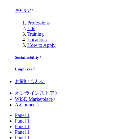
キャリア
Professions
Life
Training
Locations
How to Apply
Sustainability
Employee
お問い合わせ
オンラインストア
WISE-Marketplace
A-Connect
Panel 1
Panel 1
Panel 1
Panel 1
Panel 1