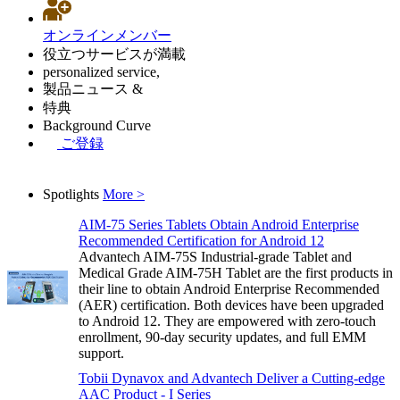
オンラインメンバー
役立つサービスが満載
personalized service,
製品ニュース &
特典
Background Curve
ご登録
Spotlights
More >
AIM-75 Series Tablets Obtain Android Enterprise
Recommended Certification for Android 12
Advantech AIM-75S Industrial-grade Tablet and
Medical Grade AIM-75H Tablet are the first products in
their line to obtain Android Enterprise Recommended
(AER) certification. Both devices have been upgraded
to Android 12. They are empowered with zero-touch
enrollment, 90-day security updates, and full EMM
support.
Tobii Dynavox and Advantech Deliver a Cutting-edge
AAC Product - I Series