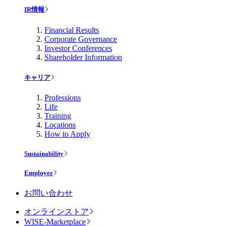
IR情報
Financial Results
Corporate Governance
Investor Conferences
Shareholder Information
キャリア
Professions
Life
Training
Locations
How to Apply
Sustainability
Employee
お問い合わせ
オンラインストア
WISE-Marketplace