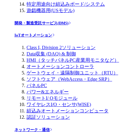
特定用途向け組込みボード/システム
遊戯機器用(USモデル)
開発・製造受託サービス(DMS)
IoTオートメーション
Class I, Division 2ソリューション
Data収集 (DAQ) & 制御
HMI（タッチパネルPC産業用モニタなど）
オートメーションコントローラ
ゲートウェイ・遠隔制御ユニット（RTU）
ソフトウェア（WebAccess・Edge SRP）
パネルPC
パワー&エネルギー
リモートI/ Oモジュール
ワイヤレスI/O・センサ(WISE)
組込みオートメーションコンピュータ
認証ソリューション
ネットワーク・通信