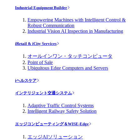
Industrial Equipment Builder
Empowering Machines with Intelligent Control &
Robust Communication
Industrial Vision AI Inspection in Manufacturing
iRetail & iCity Services
オールインワン・タッチコンピュータ
Point of Sale
Ubiquitous Edge Computers and Servers
iヘルスケア
インテリジェント交通システム
Adaptive Traffic Control Systems
Intelligent Railway Safety Solution
エッジコンピューティング＆WISE-Edge
エッジAIソリューション