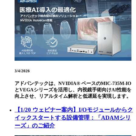
3/4/2026
アドバンテックは、NVIDIA® ベースのMIC-735M-IO
とVEGAシリーズを活用し、内視鏡手術向けAI性能を
向上させ、リアルタイム解析と低遅延を実現します。
【1/20 ウェビナー案内】I/Oモジュールからク
イックスタートする設備管理：「ADAMシリ
ーズ」のご紹介