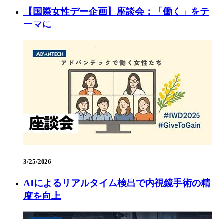
【国際女性デー企画】座談会：「働く」をテ
ーマに
3/25/2026
AIによるリアルタイム検出で内視鏡手術の精
度を向上