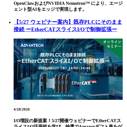
OpenClawおよびNVIDIA Nemotron™ により、エージ
ェント型AIをエッジで実現します。
【5/27 ウェビナー案内】既存PLCにそのまま
接続 ーEtherCATスライスI/Oで制御拡張ー
4/28/2026
I/O増設の新提案！5/27開催ウェビナーでEtherCATス
ライスI/O活用術を学び、抽選でAmazonギフト券をゲ