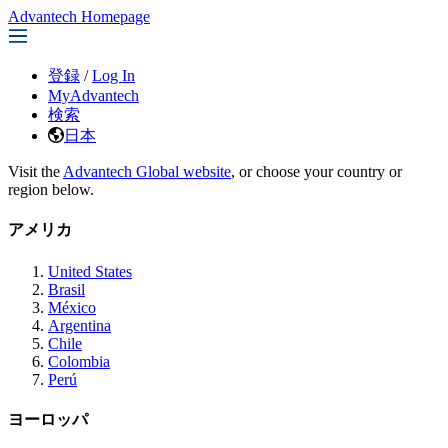
Advantech Homepage
登録
/
Log In
MyAdvantech
検索
日本
Visit the
Advantech Global website
, or choose your country or
region below.
アメリカ
United States
Brasil
México
Argentina
Chile
Colombia
Perú
ヨーロッパ