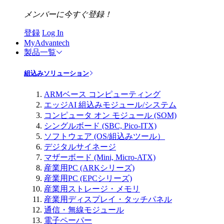
メンバーに今すぐ登録！
登録
Log In
MyAdvantech
製品一覧
組込みソリューション
ARMベース コンピューティング
エッジAI 組込みモジュール/システム
コンピュータ オン モジュール (SOM)
シングルボード (SBC, Pico-ITX)
ソフトウェア (OS/組込みツール）
デジタルサイネージ
マザーボード (Mini, Micro-ATX)
産業用PC (ARKシリーズ)
産業用PC (EPCシリーズ)
産業用ストレージ・メモリ
産業用ディスプレイ・タッチパネル
通信・無線モジュール
電子ペーパー