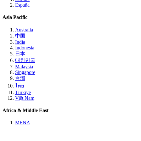
España
Asia Pacific
Australia
中国
India
Indonesia
日本
대한민국
Malaysia
Singapore
台灣
ไทย
Türkiye
Việt Nam
Africa & Middle East
MENA