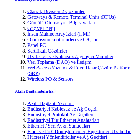
Class I, Division 2 Çözümler
Gateways & Remote Terminal Units (RTUs)
Gömülü Otomasyon Bilgisayarları
Güç ve Enerji
İnsan Makine Arayüzleri (HMI)
Otomasyon kontrolörleri ve G/Ç'lar
Panel PC
Sertifikalı Çözümler
Uzak G/Ç ve Kablosuz Algılayıcı Modüller
Veri Toplama (DAQ) ve İletişim
WebAccess Yazılımı & Edge Hazır Çözüm Platformu
(SRP)
Wireless I/O & Sensors
Akıllı Bağlanabilirlik
Akıllı Bağlantı Yazılımı
Endüstriyel Kablosuz ve Ağ Geçidi
Endüstriyel Protokol Ağ Geçitleri
Endüstriyel Tür Ethernet Anahtarları
Ethernet / Seri Aygıt Sunucuları
Fiber ve PoE Dönüştürücüler, Enjektörler, Uzatıcılar
Hücresel Yönlendiriciler ve Ağ Geçitleri