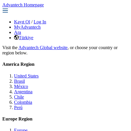
Advantech Homepage
Kayıt Ol
/
Log In
MyAdvantech
Ara
Türkiye
Visit the
Advantech Global website
, or choose your country or
region below.
America Region
United States
Brasil
México
Argentina
Chile
Colombia
Perú
Europe Region
Europe