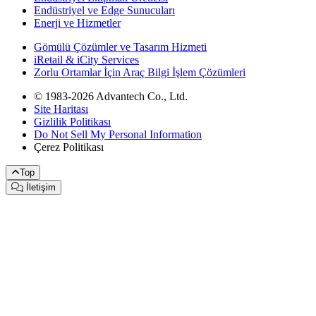
Endüstriyel ve Edge Sunucuları
Enerji ve Hizmetler
Gömülü Çözümler ve Tasarım Hizmeti
iRetail & iCity Services
Zorlu Ortamlar İçin Araç Bilgi İşlem Çözümleri
© 1983-2026 Advantech Co., Ltd.
Site Haritası
Gizlilik Politikası
Do Not Sell My Personal Information
Çerez Politikası
Top
İletişim