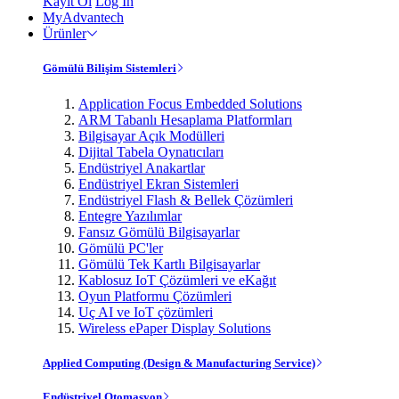
Kayıt Ol
Log In
MyAdvantech
Ürünler
Gömülü Bilişim Sistemleri
Application Focus Embedded Solutions
ARM Tabanlı Hesaplama Platformları
Bilgisayar Açık Modülleri
Dijital Tabela Oynatıcıları
Endüstriyel Anakartlar
Endüstriyel Ekran Sistemleri
Endüstriyel Flash & Bellek Çözümleri
Entegre Yazılımlar
Fansız Gömülü Bilgisayarlar
Gömülü PC'ler
Gömülü Tek Kartlı Bilgisayarlar
Kablosuz IoT Çözümleri ve eKağıt
Oyun Platformu Çözümleri
Uç AI ve IoT çözümleri
Wireless ePaper Display Solutions
Applied Computing (Design & Manufacturing Service)
Endüstriyel Otomasyon