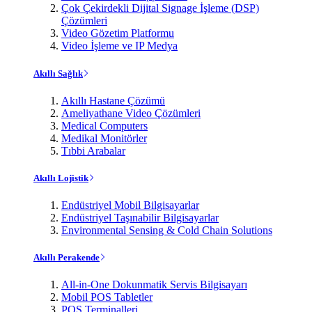
Çok Çekirdekli Dijital Signage İşleme (DSP)
Çözümleri
Video Gözetim Platformu
Video İşleme ve IP Medya
Akıllı Sağlık
Akıllı Hastane Çözümü
Ameliyathane Video Çözümleri
Medical Computers
Medikal Monitörler
Tıbbi Arabalar
Akıllı Lojistik
Endüstriyel Mobil Bilgisayarlar
Endüstriyel Taşınabilir Bilgisayarlar
Environmental Sensing & Cold Chain Solutions
Akıllı Perakende
All-in-One Dokunmatik Servis Bilgisayarı
Mobil POS Tabletler
POS Terminalleri