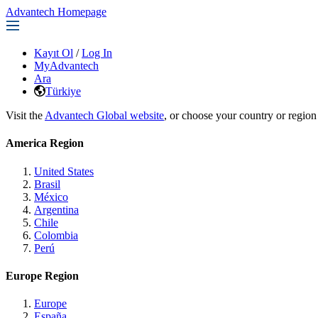
Advantech Homepage
Kayıt Ol
/
Log In
MyAdvantech
Ara
Türkiye
Visit the
Advantech Global website
, or choose your country or region
America Region
United States
Brasil
México
Argentina
Chile
Colombia
Perú
Europe Region
Europe
España