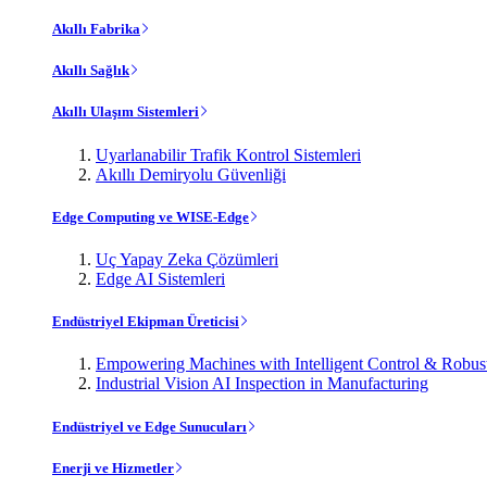
Akıllı Fabrika
Akıllı Sağlık
Akıllı Ulaşım Sistemleri
Uyarlanabilir Trafik Kontrol Sistemleri
Akıllı Demiryolu Güvenliği
Edge Computing ve WISE-Edge
Uç Yapay Zeka Çözümleri
Edge AI Sistemleri
Endüstriyel Ekipman Üreticisi
Empowering Machines with Intelligent Control & Robu
Industrial Vision AI Inspection in Manufacturing
Endüstriyel ve Edge Sunucuları
Enerji ve Hizmetler