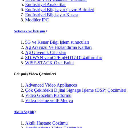
Endüstriyel Anakartlar
Endüstriyel Bilgisayar Çevre Birimleri
Endüstriyel Bilgisayar Kasası
Modüler IPC
Network ve İletişim
5G ve Kenar Bilgi İşlem sunucuları
Ağ Arayüzü Ve Hızlandırma Kartları
Ağ Güvenlik Cihazları
SD-WAN ve uCPE pl+D17:D24atformları
WISE-STACK Özel Bulut
Gelişmiş Video Çözümleri
Advanced Video Appliances
Çok Çekirdekli Dijital Signage İşleme (DSP) Çözümleri
Video Gözetim Platformu
Video İşleme ve IP Medya
Akıllı Sağlık
Akıllı Hastane Çözümü