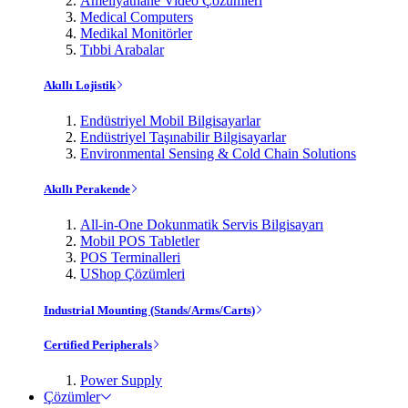
Ameliyathane Video Çözümleri
Medical Computers
Medikal Monitörler
Tıbbi Arabalar
Akıllı Lojistik
Endüstriyel Mobil Bilgisayarlar
Endüstriyel Taşınabilir Bilgisayarlar
Environmental Sensing & Cold Chain Solutions
Akıllı Perakende
All-in-One Dokunmatik Servis Bilgisayarı
Mobil POS Tabletler
POS Terminalleri
UShop Çözümleri
Industrial Mounting (Stands/Arms/Carts)
Certified Peripherals
Power Supply
Çözümler