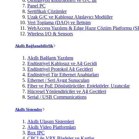
Otomasyon kontrolörleri ve G/Ç'lar
Panel PC
Sertifikalı Çözümler
Uzak G/Ç ve Kablosuz Algılayıcı Modüller
Veri Toplama (DAQ) ve İletişim
WebAccess Yazılımı & Edge Hazır Çözüm Platformu (S
Wireless I/O & Sensors
Akıllı Bağlanabilirlik
Akıllı Bağlantı Yazılımı
Endüstriyel Kablosuz ve Ağ Geçidi
Endüstriyel Protokol Ağ Geçitleri
Endüstriyel Tür Ethernet Anahtarları
Ethernet / Seri Aygıt Sunucuları
Fiber ve PoE Dönüştürücüler, Enjektörler, Uzatıcılar
Hücresel Yönlendiriciler ve Ağ Geçitleri
Serial / USB Communications
Akıllı Sistemler
Akıllı Ulaşım Sistemleri
Akıllı Video Platformları
Box IPC
CPCI ile VPX Bladeler ve Kartlar