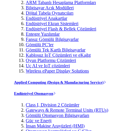
ARM Tabanlı Hesaplama Platformları
Bilgisayar Açık Modülleri
Dijital Tabela Oynatıcıları
Endüstriyel Anakartlar
Endüstriyel Ekran Sistemleri
Endüstriyel Flash & Bellek Çözümleri
Entegre Yazılımlar
Fansız Gömülü Bilgisayarlar
Gömülü PC'ler
Gömülü Tek Kartlı Bilgisayarlar
Kablosuz IoT Çözümleri ve eKağıt
Oyun Platformu Çözümleri
Uç AI ve IoT çözümleri
Wireless ePaper Display Solutions
Applied Computing (Design & Manufacturing Service)
Endüstriyel Otomasyon
Class I, Division 2 Çözümler
Gateways & Remote Terminal Units (RTUs)
Gömülü Otomasyon Bilgisayarları
Güç ve Enerji
İnsan Makine Arayüzleri (HMI)