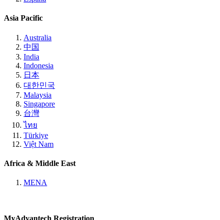
Asia Pacific
Australia
中国
India
Indonesia
日本
대한민국
Malaysia
Singapore
台灣
ไทย
Türkiye
Việt Nam
Africa & Middle East
MENA
MyAdvantech Registration