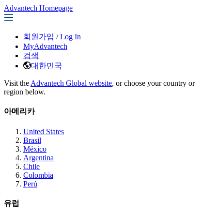
Advantech Homepage
회원가입
/
Log In
MyAdvantech
검색
대한민국
Visit the
Advantech Global website
, or choose your country or
region below.
아메리카
United States
Brasil
México
Argentina
Chile
Colombia
Perú
유럽